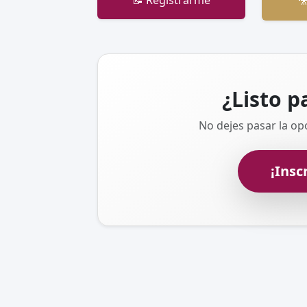
📝 Registrarme

¿Listo p
No dejes pasar la op
¡Insc