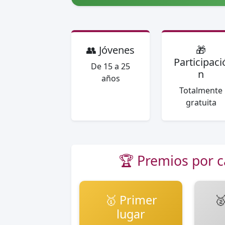
👥 Jóvenes
🎁
Participaci
De 15 a 25
n
años
Totalmente
gratuita
🏆 Premios por c
🥇 Primer

lugar